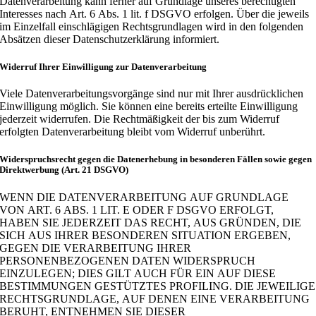
Datenverarbeitung kann ferner auf Grundlage unseres berechtigten
Interesses nach Art. 6 Abs. 1 lit. f DSGVO erfolgen. Über die jeweils
im Einzelfall einschlägigen Rechtsgrundlagen wird in den folgenden
Absätzen dieser Datenschutzerklärung informiert.
Widerruf Ihrer Einwilligung zur Datenverarbeitung
Viele Datenverarbeitungsvorgänge sind nur mit Ihrer ausdrücklichen
Einwilligung möglich. Sie können eine bereits erteilte Einwilligung
jederzeit widerrufen. Die Rechtmäßigkeit der bis zum Widerruf
erfolgten Datenverarbeitung bleibt vom Widerruf unberührt.
Widerspruchsrecht gegen die Datenerhebung in besonderen Fällen sowie gegen
Direktwerbung (Art. 21 DSGVO)
WENN DIE DATENVERARBEITUNG AUF GRUNDLAGE
VON ART. 6 ABS. 1 LIT. E ODER F DSGVO ERFOLGT,
HABEN SIE JEDERZEIT DAS RECHT, AUS GRÜNDEN, DIE
SICH AUS IHRER BESONDEREN SITUATION ERGEBEN,
GEGEN DIE VERARBEITUNG IHRER
PERSONENBEZOGENEN DATEN WIDERSPRUCH
EINZULEGEN; DIES GILT AUCH FÜR EIN AUF DIESE
BESTIMMUNGEN GESTÜTZTES PROFILING. DIE JEWEILIGE
RECHTSGRUNDLAGE, AUF DENEN EINE VERARBEITUNG
BERUHT, ENTNEHMEN SIE DIESER