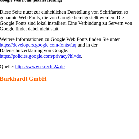
Google Web Fonts (lokales Hosting)
Diese Seite nutzt zur einheitlichen Darstellung von Schriftarten so
genannte Web Fonts, die von Google bereitgestellt werden. Die
Google Fonts sind lokal installiert. Eine Verbindung zu Servern von
Google findet dabei nicht statt.
Weitere Informationen zu Google Web Fonts finden Sie unter
https://developers.google.com/fonts/faq
und in der
Datenschutzerklärung von Google:
https://policies.google.com/privacy?hl=de
.
Quelle:
https://www.e-recht24.de
Burkhardt GmbH
Angelwasenstraße 25
78713 Schramberg
Tel.: 07402/938944
Fax: 07402/938945
info@burkhardt-wst.de
www.burkhardt-wasserstrahltechnik.de
Impressum