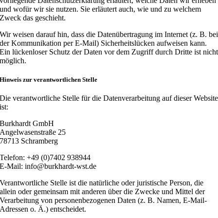
vorliegende Datenschutzerklärung erläutert, welche Daten wir erheben
und wofür wir sie nutzen. Sie erläutert auch, wie und zu welchem
Zweck das geschieht.
Wir weisen darauf hin, dass die Datenübertragung im Internet (z. B. be
der Kommunikation per E-Mail) Sicherheitslücken aufweisen kann.
Ein lückenloser Schutz der Daten vor dem Zugriff durch Dritte ist nich
möglich.
Hinweis zur verantwortlichen Stelle
Die verantwortliche Stelle für die Datenverarbeitung auf dieser Websit
ist:
Burkhardt GmbH
Angelwasenstraße 25
78713 Schramberg
Telefon: +49 (0)7402 938944
E-Mail: info@burkhardt-wst.de
Verantwortliche Stelle ist die natürliche oder juristische Person, die
allein oder gemeinsam mit anderen über die Zwecke und Mittel der
Verarbeitung von personenbezogenen Daten (z. B. Namen, E-Mail-
Adressen o. Ä.) entscheidet.