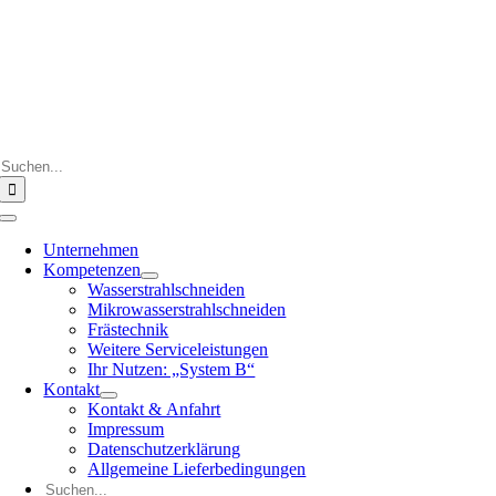
Zum
Inhalt
springen
Suche
nach:
Toggle
Navigation
Unternehmen
Kompetenzen
Wasserstrahlschneiden
Mikrowasserstrahlschneiden
Frästechnik
Weitere Serviceleistungen
Ihr Nutzen: „System B“
Kontakt
Kontakt & Anfahrt
Impressum
Datenschutzerklärung
Allgemeine Lieferbedingungen
Suche