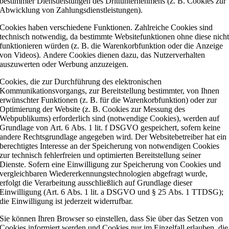
bestimmter Dienstleistungen des Drittunternehmens (z. B. Cookies zur
Abwicklung von Zahlungsdienstleistungen).
Cookies haben verschiedene Funktionen. Zahlreiche Cookies sind
technisch notwendig, da bestimmte Websitefunktionen ohne diese nich
funktionieren würden (z. B. die Warenkorbfunktion oder die Anzeige
von Videos). Andere Cookies dienen dazu, das Nutzerverhalten
auszuwerten oder Werbung anzuzeigen.
Cookies, die zur Durchführung des elektronischen
Kommunikationsvorgangs, zur Bereitstellung bestimmter, von Ihnen
erwünschter Funktionen (z. B. für die Warenkorbfunktion) oder zur
Optimierung der Website (z. B. Cookies zur Messung des
Webpublikums) erforderlich sind (notwendige Cookies), werden auf
Grundlage von Art. 6 Abs. 1 lit. f DSGVO gespeichert, sofern keine
andere Rechtsgrundlage angegeben wird. Der Websitebetreiber hat ein
berechtigtes Interesse an der Speicherung von notwendigen Cookies
zur technisch fehlerfreien und optimierten Bereitstellung seiner
Dienste. Sofern eine Einwilligung zur Speicherung von Cookies und
vergleichbaren Wiedererkennungstechnologien abgefragt wurde,
erfolgt die Verarbeitung ausschließlich auf Grundlage dieser
Einwilligung (Art. 6 Abs. 1 lit. a DSGVO und § 25 Abs. 1 TTDSG);
die Einwilligung ist jederzeit widerrufbar.
Sie können Ihren Browser so einstellen, dass Sie über das Setzen von
Cookies informiert werden und Cookies nur im Einzelfall erlauben, die