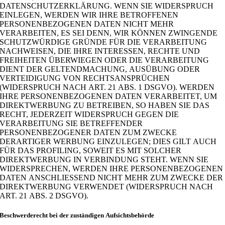
DATENSCHUTZERKLÄRUNG. WENN SIE WIDERSPRUCH
EINLEGEN, WERDEN WIR IHRE BETROFFENEN
PERSONENBEZOGENEN DATEN NICHT MEHR
VERARBEITEN, ES SEI DENN, WIR KÖNNEN ZWINGENDE
SCHUTZWÜRDIGE GRÜNDE FÜR DIE VERARBEITUNG
NACHWEISEN, DIE IHRE INTERESSEN, RECHTE UND
FREIHEITEN ÜBERWIEGEN ODER DIE VERARBEITUNG
DIENT DER GELTENDMACHUNG, AUSÜBUNG ODER
VERTEIDIGUNG VON RECHTSANSPRÜCHEN
(WIDERSPRUCH NACH ART. 21 ABS. 1 DSGVO). WERDEN
IHRE PERSONENBEZOGENEN DATEN VERARBEITET, UM
DIREKTWERBUNG ZU BETREIBEN, SO HABEN SIE DAS
RECHT, JEDERZEIT WIDERSPRUCH GEGEN DIE
VERARBEITUNG SIE BETREFFENDER
PERSONENBEZOGENER DATEN ZUM ZWECKE
DERARTIGER WERBUNG EINZULEGEN; DIES GILT AUCH
FÜR DAS PROFILING, SOWEIT ES MIT SOLCHER
DIREKTWERBUNG IN VERBINDUNG STEHT. WENN SIE
WIDERSPRECHEN, WERDEN IHRE PERSONENBEZOGENEN
DATEN ANSCHLIESSEND NICHT MEHR ZUM ZWECKE DER
DIREKTWERBUNG VERWENDET (WIDERSPRUCH NACH
ART. 21 ABS. 2 DSGVO).
Beschwerderecht bei der zuständigen Aufsichtsbehörde