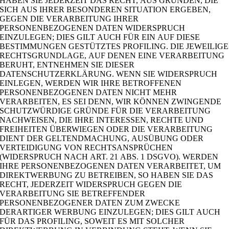
HABEN SIE JEDERZEIT DAS RECHT, AUS GRÜNDEN, DIE
SICH AUS IHRER BESONDEREN SITUATION ERGEBEN,
GEGEN DIE VERARBEITUNG IHRER
PERSONENBEZOGENEN DATEN WIDERSPRUCH
EINZULEGEN; DIES GILT AUCH FÜR EIN AUF DIESE
BESTIMMUNGEN GESTÜTZTES PROFILING. DIE JEWEILIGE
RECHTSGRUNDLAGE, AUF DENEN EINE VERARBEITUNG
BERUHT, ENTNEHMEN SIE DIESER
DATENSCHUTZERKLÄRUNG. WENN SIE WIDERSPRUCH
EINLEGEN, WERDEN WIR IHRE BETROFFENEN
PERSONENBEZOGENEN DATEN NICHT MEHR
VERARBEITEN, ES SEI DENN, WIR KÖNNEN ZWINGENDE
SCHUTZWÜRDIGE GRÜNDE FÜR DIE VERARBEITUNG
NACHWEISEN, DIE IHRE INTERESSEN, RECHTE UND
FREIHEITEN ÜBERWIEGEN ODER DIE VERARBEITUNG
DIENT DER GELTENDMACHUNG, AUSÜBUNG ODER
VERTEIDIGUNG VON RECHTSANSPRÜCHEN
(WIDERSPRUCH NACH ART. 21 ABS. 1 DSGVO). WERDEN
IHRE PERSONENBEZOGENEN DATEN VERARBEITET, UM
DIREKTWERBUNG ZU BETREIBEN, SO HABEN SIE DAS
RECHT, JEDERZEIT WIDERSPRUCH GEGEN DIE
VERARBEITUNG SIE BETREFFENDER
PERSONENBEZOGENER DATEN ZUM ZWECKE
DERARTIGER WERBUNG EINZULEGEN; DIES GILT AUCH
FÜR DAS PROFILING, SOWEIT ES MIT SOLCHER